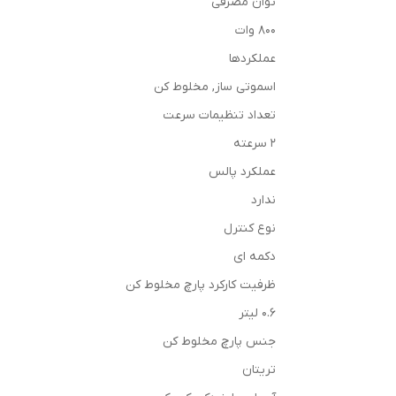
توان مصرفی
800 وات
عملکردها
اسموتی ساز, مخلوط کن
تعداد تنظیمات سرعت
2 سرعته
عملکرد پالس
ندارد
نوع کنترل
دکمه ای
ظرفیت کارکرد پارچ مخلوط کن
0.6 لیتر
جنس پارچ مخلوط کن
تریتان