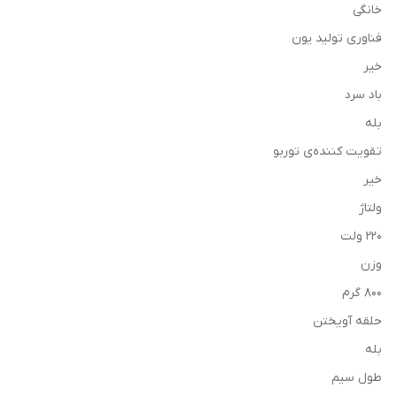
خانگی
فناوری تولید یون
خیر
باد سرد
بله
تقویت کننده‌ی توربو
خیر
ولتاژ
220 ولت
وزن
800 گرم
حلقه آویختن
بله
طول سیم