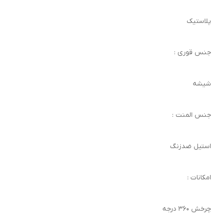
پلاستیک
جنس قوری :
شیشه
جنس المنت :
استیل ضدزنگ
امکانات :
چرخش 360 درجه