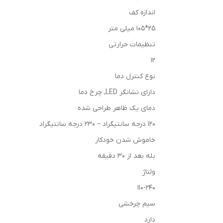
اندازه کف
25*105 میلی متر
تنظیمات حرارتی
12
نوع کنترل دما
دارای نشانگر LED, چرخ دما
دمای یک ظاهر طراحی شده
120 درجه سانتیگراد – 230 درجه سانتیگراد
خاموش شدن خودکار
بله بعد از 30 دقیقه
ولتاژ
110-240
سیم چرخشی
دارد