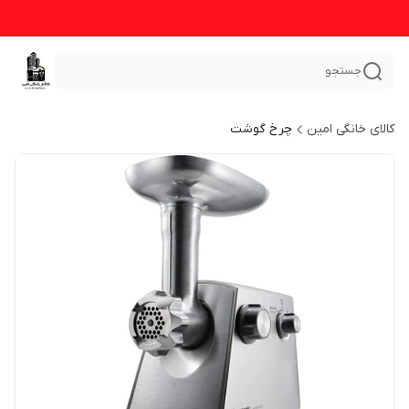
جستجو
کالای خانگی امین
چرخ گوشت