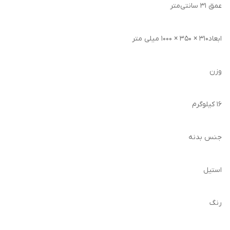
عمق 31 سانتی‌متر
ابعاد310 × 350 × 1000 میلی متر
وزن
16 کیلوگرم
جنس بدنه
استیل
رنگ