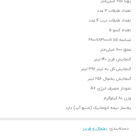
پهنا 650 میلی‌متر
تعداد طبقات 3 عدد
تعداد طبقات درب 4 عدد
تعداد کشو 5
شناسه کالا 2900783100011
عمق 700 میلی‌متر
گنجایش فریز 140 لیتر
گنجایش کل به لیتر 396 لیتر
گنجایش یخچال 256 لیتر
نمودار مصرف انرژی +A
وزن 80 کیلوگرم
یخساز نیمه اتوماتیک (منبع آب) دارد
دسته‌بندی
:
یخچال و فریزر