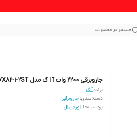
جستجو در محصولات
جاروبرقی 2200 وات آ ا گ مدل VX82-1-2ST
برند:
آاگ
دسته‌بندی
:
جاروبرقی
برچسب‌ها :
اورجینال