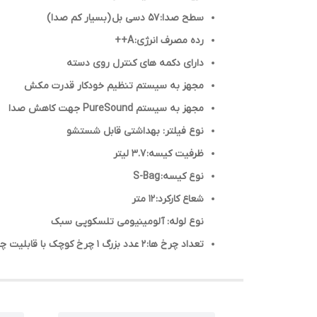
سطح صدا: 57 دسی بل (بسیار کم صدا)
رده مصرف انرژی: A++
دارای دکمه های کنترل روی دسته
مجهز به سیستم تنظیم خودکار قدرت مکش
مجهز به سیستم PureSound جهت کاهش صدا
نوع فیلتر: بهداشتی قابل شستشو
ظرفیت کیسه: 3.7 لیتر
نوع کیسه: S-Bag
شعاع کارکرد: 12 متر
نوع لوله: آلومینیومی تلسکوپی سبک
تعداد چرخ ها: 2 عدد بزرگ 1 چرخ کوچک با قابلیت چرخش 360 درجه