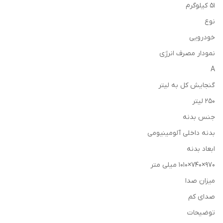
51 کیلوگرم
نوع
خودرویی
نمودار مصرف انرژی
A
گنجایش کل به لیتر
250 لیتر
جنس بدنه
بدنه داخلی آلومينيومی
ابعاد بدنه
970×740×1010 میلی متر
میزان صدا
صدای کم
توضیحات