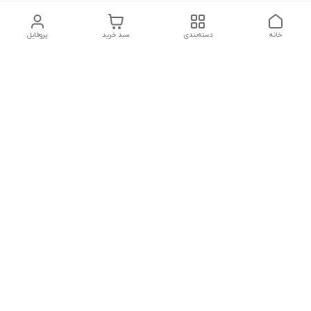
خانه
دسته‌بندی
سبد خرید
پروفایل
دسترسی سریع
تماس با ما
شکایات
حریم خصوصی سایت
قوانین و مقررات
درباره ما
شنبه تا پنجشنبه ساعت :
10 - 12:30