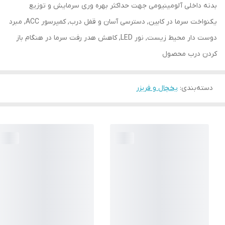
بدنه داخلی آلومينيومی جهت حداكثر بهره وری سرمايش و توزيع
يكنواخت سرما در كابين, دسترسی آسان و قفل درب, كمپرسور ACC, مبرد
دوست دار محیط زیست, نور LED, کاهش هدر رفت سرما در هنگام باز
كردن درب محصول
دسته‌بندی
:
یخچال و فریزر