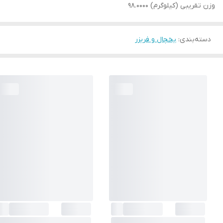
وزن تقریبی (کیلوگرم) 98.0000
دسته‌بندی
:
یخچال و فریزر