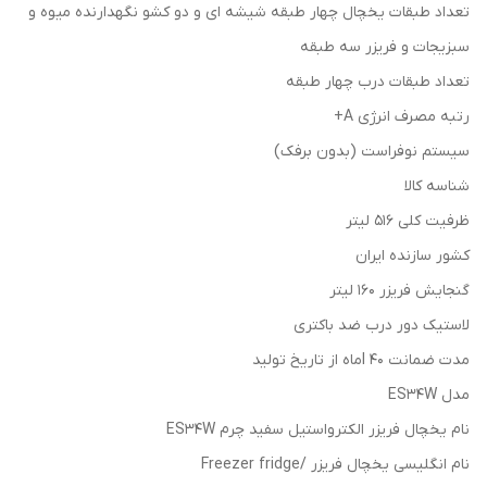
تعداد طبقات یخچال چهار طبقه شیشه ای و دو کشو نگهدارنده میوه و
سبزیجات و فریزر سه طبقه
تعداد طبقات درب چهار طبقه
رتبه مصرف انرژی A+
سیستم نوفراست (بدون برفک)
شناسه کالا
ظرفیت کلی 516 لیتر
کشور سازنده ایران
گنجایش فریزر 160 لیتر
لاستیک دور درب ضد باکتری
مدت ضمانت 40 lماه از تاریخ تولید
مدل ES34W
نام یخچال فریزر الکترواستیل سفید چرم ES34W
نام انگلیسی یخچال فریزر /Freezer fridge