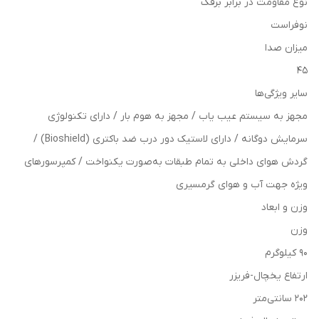
نوع مقاومت در برابر برفک
نوفراست
میزان صدا
۴۵
سایر ویژگی‌ها
مجهز به سیستم عیب یاب / مجهز به هوم بار / دارای تکنولوژی
سرمایش دوگانه / دارای لاستیک دور درب ضد باکتری (Bioshield) /
گردش هوای داخلی به تمام طبقات به‌صورت یکنواخت / کمپرسورهای
ویژه جهت آب و هوای گرمسیری
وزن و ابعاد
وزن
۹۰ کیلوگرم
ارتفاع یخچال-فریزر
۲۰۲ سانتی‌متر