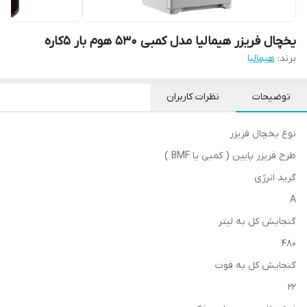
یخچال فریزر هیمالیا مدل کمبی 530 هوم بار 5کاره
برند:
هیمالیا
توضیحات
نظرات کاربران
نوع یخچال فریزر
طرح فریزر پایین ( کمبی یا BMF )
گرید انرژی
A
گنجایش کل به لیتر
۴۸۰
گنجایش کل به فوت
۲۲