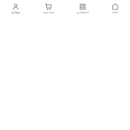
خانه
دسته‌بندی
سبد خرید
پروفایل
دسترسی سریع
تماس با ما
شکایات
حریم خصوصی سایت
قوانین و مقررات
درباره ما
شنبه تا پنجشنبه ساعت :
10 - 12:30
بعد از ظهر ۱۷ الی 22:30