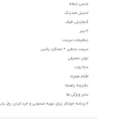
جنس تیغه
استیل ضدزنگ
گنجایش ظرف
2 لیتر
تنظیمات سرعت
سرعت متغیر + عملکرد پالس
توان مصرفی
1800 وات
اقلام همراه
دفترچه راهنما
سایر ویژگی ها
2 برنامه خودکار برای تهیه اسموتی و خرد کردن یخ, پایه ضد لغزش, دارای سیستم قفل ایمنی, دارای صفحه نمایش LED, دارای موتور 100 درصد مسی, مجهز به دریچه شکر ریز