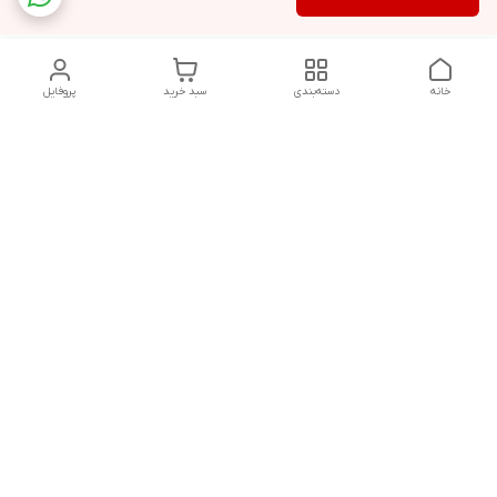
خانه
دسته‌بندی
سبد خرید
پروفایل
دسترسی سریع
تماس با ما
شکایات
حریم خصوصی سایت
قوانین و مقررات
درباره ما
شنبه تا پنجشنبه ساعت :