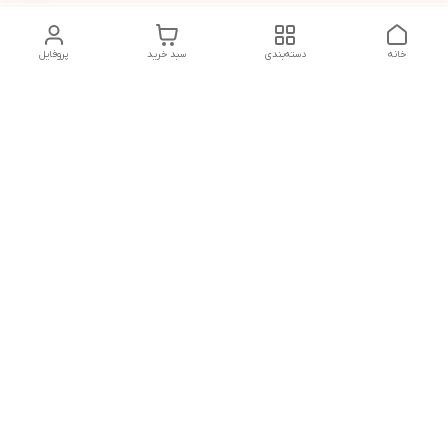
خانه
دسته‌بندی
سبد خرید
پروفایل
دسترسی سریع
تماس با ما
شکایات
حریم خصوصی سایت
قوانین و مقررات
درباره ما
شنبه تا پنجشنبه ساعت :
10 - 12:30