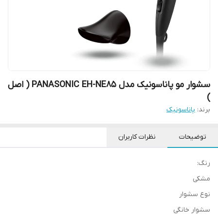
سشوار مو پاناسونیک مدل PANASONIC EH-NE85 ( اصل
)
برند:
پاناسونیک
توضیحات
نظرات کاربران
رنگ:
مشکی
نوع سشوار
سشوار خانگی