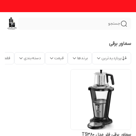
جستجو
سماور برقی
پربازدیدترین
برندها
قیمت
دسته‌بندی
فقط م
سماور برقی فلر مدل TS380