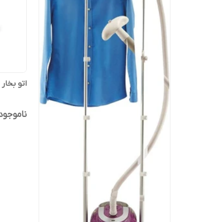
اتو بخار ا
ناموجود