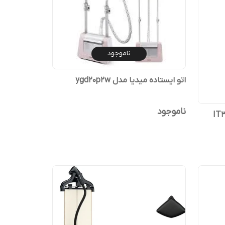
ناموجود
اتو ایستاده میدیا مدل ygd20p2w
ناموجود