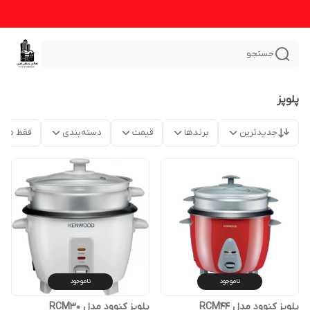
جستجو
پلوپز
جدیدترین
برندها
قیمت
دسته‌بندی
فقط محص
ناموجود
ناموجود
پلوپز کنوود مدل RCM44
پلوپز کنوود مدل RCM30