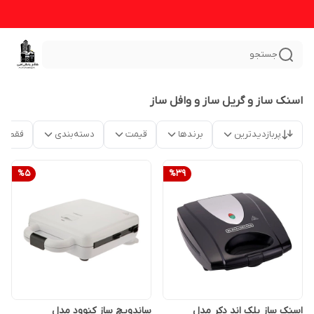
جستجو
اسنک ساز و گریل ساز و وافل ساز
پربازدیدترین
برندها
قیمت
دسته‌بندی
فقط م
%
5
%
39
اسنک ساز بلک اند دکر مدل
ساندویچ ساز کنوود مدل