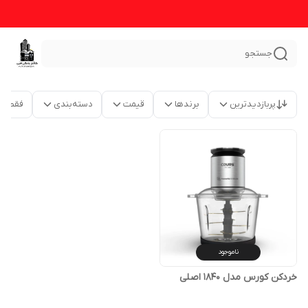
جستجو
پربازدیدترین
برندها
قیمت
دسته‌بندی
فقط م
ناموجود
خردکن کورس مدل 1840 اصلی