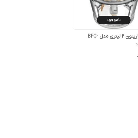
ناموجود
خردکن باریتون 2 لیتری مدل BFC-