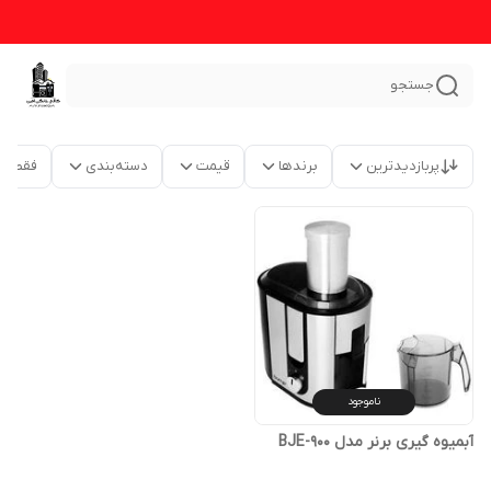
جستجو
پربازدیدترین
برندها
قیمت
دسته‌بندی
فقط م
ناموجود
آبمیوه گیری برنر مدل BJE-900