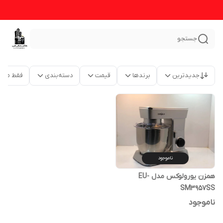
جستجو
جدیدترین
برندها
قیمت
دسته‌بندی
فقط محص
ناموجود
همزن یورولوکس مدل EU-
SM3957SS
ناموجود