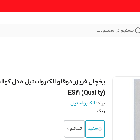
جستجو در محصولات
یخچال فریزر دوقلو الکترواستیل مدل کوال
(Quality) ES21
برند:
الکترواستیل
رنگ
سفید
تیتانیوم