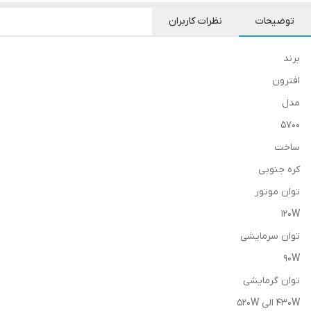
توضیحات
نظرات کاربران
برند
افترون
مدل
۵۷۰۰
ساخت
کره جنوبی
توان موتور
۱۲۰W
توان سرمایشی
90W
توان گرمایشی
۴۳۰W الی 520W