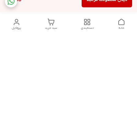
ناموجود
خانه
دسته‌بندی
سبد خرید
پروفایل
دسترسی سریع
تماس با ما
شکایات
حریم خصوصی سایت
قوانین و مقررات
درباره ما
شنبه تا پنجشنبه ساعت :